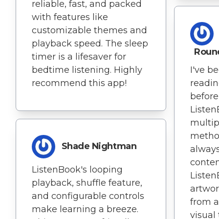
reliable, fast, and packed
with features like
customizable themes and
playback speed. The sleep
Roun
timer is a lifesaver for
bedtime listening. Highly
I've b
recommend this app!
readin
before
Listen
multi
method
Shade Nightman
always
conten
ListenBook's looping
Listen
playback, shuffle feature,
artwo
and configurable controls
from a
make learning a breeze.
visual