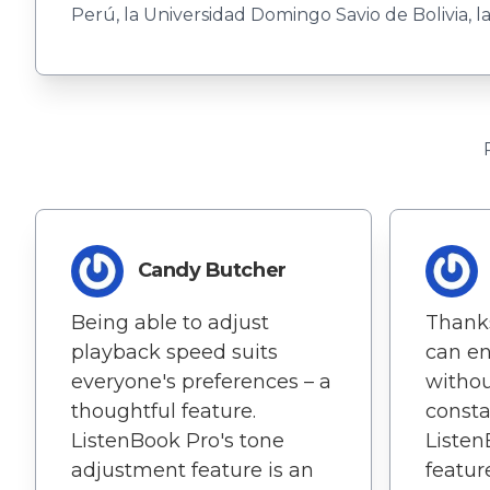
Perú, la Universidad Domin­go Savio de Bolivia, l
Candy Butcher
Being able to adjust
Thanks
playback speed suits
can e
everyone's preferences – a
withou
thoughtful feature.
consta
ListenBook Pro's tone
Listen
adjustment feature is an
featur