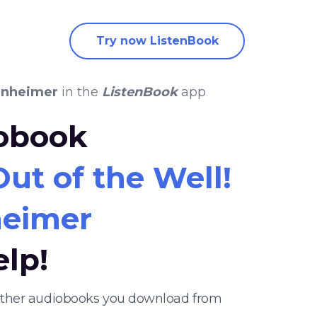
Try now ListenBook
enheimer
in the
ListenBook
app
iobook
Out of the Well!
eimer
elp!
y other audiobooks you download from