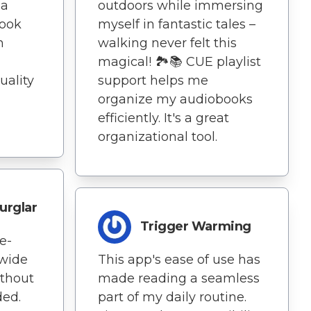
 a
outdoors while immersing
Book
myself in fantastic tales –
n
walking never felt this
magical! 🏞️📚 CUE playlist
uality
support helps me
organize my audiobooks
efficiently. It's a great
organizational tool.
urglar
Trigger Warming
e-
 wide
This app's ease of use has
ithout
made reading a seamless
ded.
part of my daily routine.