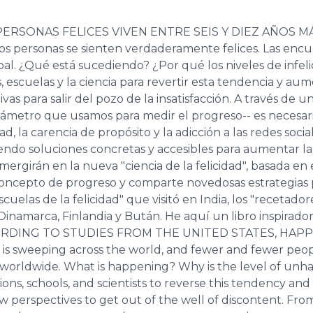
RSONAS FELICES VIVEN ENTRE SEIS Y DIEZ AÑOS MÁS
s personas se sienten verdaderamente felices. Las encu
 global. ¿Qué está sucediendo? ¿Por qué los niveles de in
s, escuelas y la ciencia para revertir esta tendencia y a
 para salir del pozo de la insatisfacción. A través de una
metro que usamos para medir el progreso-- es ne­cesario
, la carencia de propósito y la adicción a las redes soci
do soluciones concretas y accesi­bles para aumentar la sa
u­mergirán en la nueva "ciencia de la felicidad", basada 
oncepto de progreso y comparte novedosas estrategias par
cuelas de la felicidad" que visitó en India, los "recetado
Dinamarca, Finlandia y Bután. He aquí un libro inspirad
ACCORDING TO STUDIES FROM THE UNITED STATES, HAP
sweeping across the world, and fewer and fewer peopl
ssion worldwide. What is happening? Why is the level of
ations, schools, and scientists to reverse this tendency
 perspectives to get out of the well of discontent. Fro