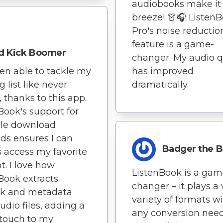
audiobooks make it
breeze! 👗🎧 Listen
Pro's noise reductio
feature is a game-
d Kick Boomer
changer. My audio q
has improved
een able to tackle my
dramatically.
g list like never
, thanks to this app.
Book's support for
ple download
s ensures I can
Badger the B
 access my favorite
t. I love how
ListenBook is a gam
Book extracts
changer – it plays a
rk and metadata
variety of formats w
udio files, adding a
any conversion nee
 touch to my