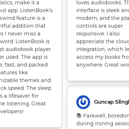
istics, make it a
loves audiobooks. T
ut app. ListenBook's
interface is sleek an
ewind feature is a
modern, and the pl
tful addition that
controls are super
s I never miss a
responsive. I also
 word. ListenBook is
appreciate the clou
st audiobook player
integration, which l
ver used. The app is
access my books fr
le, fast, and packed
anywhere. Great wor
eatures like
mizable themes and
ck speed. The sleep
s a lifesaver for
Guncap Slin
e listening. Great
evelopers!
📚 Farewell, bored
during ironing sessi