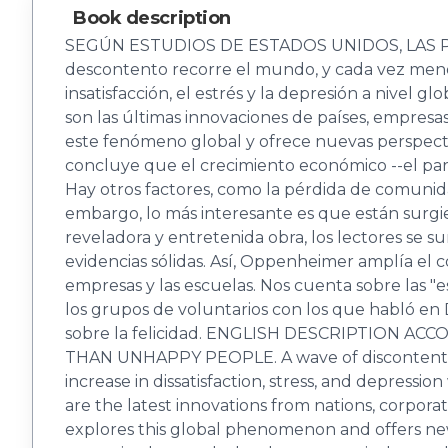
Book description
SEGÚN ESTUDIOS DE ESTADOS UNIDOS, LAS PE
descontento recorre el mundo, y cada vez meno
insatisfacción, el estrés y la depresión a nivel
son las últimas innovaciones de países, empresa
este fenómeno global y ofrece nuevas perspectivas
concluye que el crecimiento económico --el pará
Hay otros factores, como la pérdida de comunidad
embargo, lo más interesante es que están surgien
reveladora y entretenida obra, los lectores se s
evidencias sólidas. Así, Oppenheimer amplía el c
empresas y las escuelas. Nos cuenta sobre las "es
los grupos de voluntarios con los que habló en 
sobre la felicidad. ENGLISH DESCRIPTION 
THAN UNHAPPY PEOPLE. A wave of discontent is 
increase in dissatisfaction, stress, and depre
are the latest innovations from nations, corpor
explores this global phenomenon and offers new