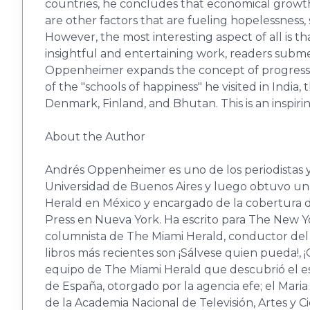
countries, he concludes that economical growth
are other factors that are fueling hopelessness, 
However, the most interesting aspect of all is th
insightful and entertaining work, readers subm
Oppenheimer expands the concept of progress and
of the "schools of happiness" he visited in India
Denmark, Finland, and Bhutan. This is an inspi
About the Author
Andrés Oppenheimer es uno de los periodistas y e
Universidad de Buenos Aires y luego obtuvo una
Herald en México y en­cargado de la cobertura d
Press en Nueva York. Ha escrito para The New Y
columnista de The Miami Herald, conductor de
libros más recientes son ¡Sálvese quien pueda!, ¡
equipo de The Miami Herald que descubrió el escá
de España, otorgado por la agencia efe; el Mar
de la Academia Nacional de Televisión, Artes y 