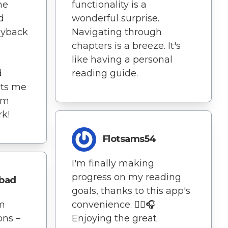
he
functionality is a
d
wonderful surprise.
ayback
Navigating through
chapters is a breeze. It's
like having a personal
d
reading guide.
ets me
om
k!
Flotsams54
I'm finally making
progress on my reading
gbad
goals, thanks to this app's
om
convenience. 🚶‍♀️🎧
ons –
Enjoying the great