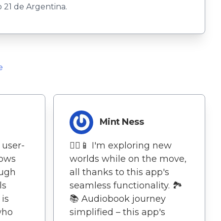
o 21 de Argentina.
e
Mint Ness
 user-
🚶‍♀️📱 I'm exploring new
lows
worlds while on the move,
ough
all thanks to this app's
ls
seamless functionality. 🏞️
 is
📚 Audiobook journey
who
simplified – this app's