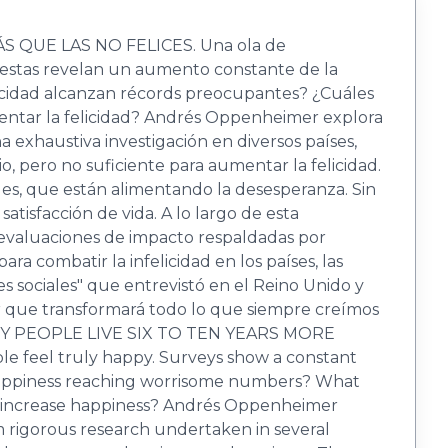
 QUE LAS NO FELICES. Una ola de
estas revelan un aumento cons­tante de la
felicidad alcanzan récords preocupantes? ¿Cuáles
umentar la felicidad? Andrés Oppenheimer explora
 ex­haustiva investigación en diversos países,
, pero no suficiente para aumentar la felicidad.
ales, que están alimentando la desesperanza. Sin
tisfacción de vida. A lo largo de esta
en evaluaciones de impacto respaldadas por
a combatir la infelicidad en los países, las
res sociales" que entrevistó en el Reino Unido y
or que transformará todo lo que siempre creímos
PY PEOPLE LIVE SIX TO TEN YEARS MORE
e feel truly happy. Surveys show a constant
 unhappiness reaching worrisome numbers? What
 and increase happiness? Andrés Oppenheimer
m rigorous research undertaken in several