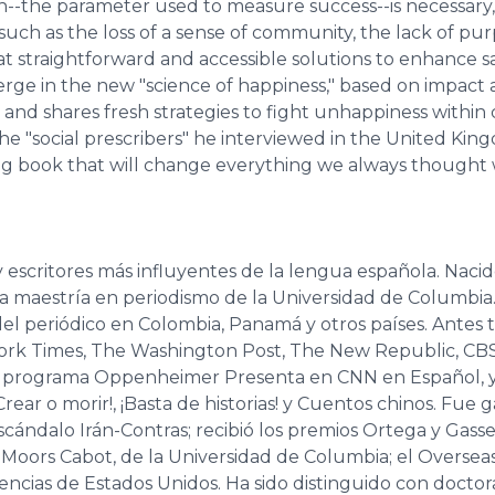
--the parameter used to measure success--is necessary
such as the loss of a sense of community, the lack of pur
at straightforward and accessible solutions to enhance sa
erge in the new "science of happiness," based on impact
 shares fresh strategies to fight unhappiness within cou
, the "social prescribers" he interviewed in the United K
ring book that will change everything we always though
s­critores más influyentes de la lengua española. Nacido 
 maestría en perio­dismo de la Universidad de Columbia.
el periódico en Colombia, Pa­namá y otros países. Antes
ork Times, The Washington Post, The New Republic, CBS 
l programa Oppenheimer Presenta en CNN en Español, y
Crear o morir!, ¡Basta de historias! y Cuentos chinos. Fu
n­dalo Irán-Contras; recibió los premios Ortega y Gas­se
ia Moors Cabot, de la Universidad de Columbia; el Overs
Ciencias de Estados Unidos. Ha sido distinguido con doct