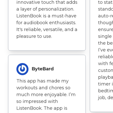
innovative touch that adds
to stat
a layer of personalization.
stando
ListenBook is a must-have
auto-r
for audiobook enthusiasts.
though
It's reliable, versatile, and a
ensure
pleasure to use.
single
the be
I’ve e
reliab
with f
ByteBard
custo
playba
This app has made my
timer i
workouts and chores so
bedtim
much more enjoyable. I’m
job, d
so impressed with
ListenBook. The app is