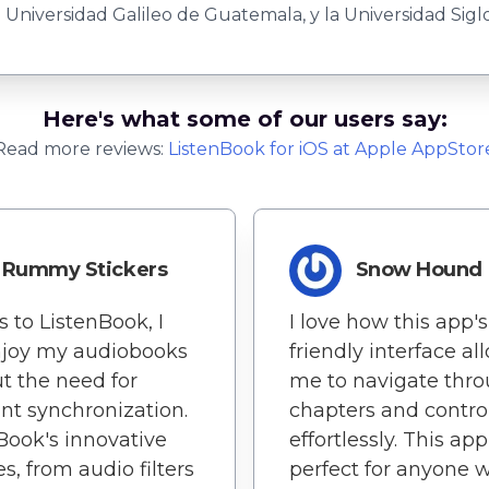
a Universidad Galileo de Guate­mala, y la Universidad Sigl
Here's what some of our users say:
Read more reviews:
ListenBook
for
iOS
at Apple AppStor
Rummy Stickers
Snow Hound
 to ListenBook, I
I love how this app's
njoy my audiobooks
friendly interface al
t the need for
me to navigate thr
nt synchronization.
chapters and contro
Book's innovative
effortlessly. This app
es, from audio filters
perfect for anyone 