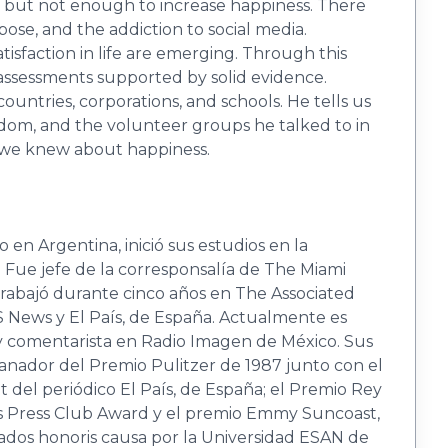
, but not enough to increase happiness. There
pose, and the addiction to social media.
tisfaction in life are emerging. Through this
 assessments supported by solid evidence.
ntries, corporations, and schools. He tells us
ingdom, and the volunteer groups he talked to in
t we knew about happiness.
en Argentina, inició sus estudios en la
 Fue jefe de la corresponsalía de The Miami
 trabajó durante cinco años en The Associated
News y El País, de España. Actualmen­te es
 comentarista en Radio Imagen de México. Sus
e ganador del Premio Pulitzer de 1987 junto con el
t del periódico El País, de España; el Premio Rey
eas Press Club Award y el premio Emmy Suncoast,
orados honoris causa por la Universidad ESAN de