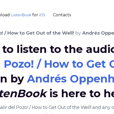
load
for
Contacts
ListenBook
iOS
! / How to Get Out of the Well!
by
Andrés Opp
to listen to the aud
 Pozo! / How to Get 
en by
Andrés Oppenh
stenBook
is here to h
Salir del Pozo! / How to Get Out of the Well! and an